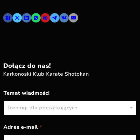
Dołącz do nas!
Karkonoski Klub Karate Shotokan
Z
Temat wiadmości
a
ł
ą
Treningi dla początkujących
c
z
n
Adres e-mail
*
i
k