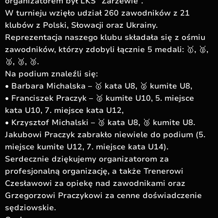
organizatorem był LKS “Zarzewie”.
W turnieju wzięło udział 260 zawodników z 21
klubów z Polski, Słowacji oraz Ukrainy.
Reprezentacja naszego klubu składała się z ośmiu
zawodników, którzy zdobyli łącznie 5 medali: 🥇, 🥈,
🥈, 🥉, 🥉.
Na podium znaleźli się:
• Barbara Michalska – 🥇 kata U8, 🥈 kumite U8,
• Franciszek Praczyk – 🥈 kumite U10, 5. miejsce
kata U10, 7. miejsce kata U12,
• Krzysztof Michalski – 🥉 kata U8, 🥉 kumite U8.
Jakubowi Praczyk zabrakło niewiele do podium (5.
miejsce kumite U12, 7. miejsce kata U14).
Serdecznie dziękujemy organizatorom za
profesjonalną organizację, a także Trenerowi
Czesławowi za opiekę nad zawodnikami oraz
Grzegorzowi Praczykowi za cenne doświadczenie
sędziowskie.