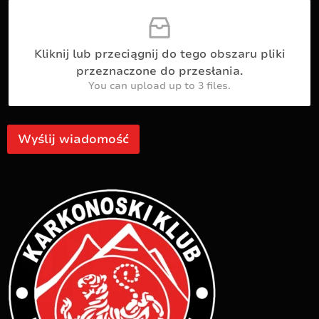
w
u
i
a
d
Kliknij lub przeciągnij do tego obszaru pliki
m
o
przeznaczone do przesłania.
ś
You can upload up to 3 files.
c
i
Wyślij wiadomość