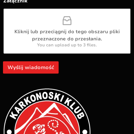
c
k
Załącznik
i
a
A
p
d
i
r
t
e
Kliknij lub przeciągnij do tego obszaru pliki
s
przeznaczone do przesłania.
You can upload up to 3 files.
Wyślij wiadomość