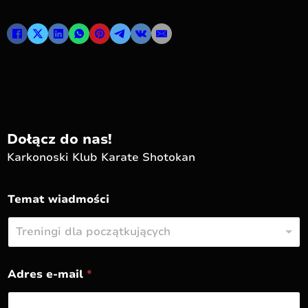
Dołącz do nas!
Karkonoski Klub Karate Shotokan
e
Temat wiadmości
-
m
a
Treningi dla początkujących
i
l
T
Z
Adres e-mail
*
e
a
m
ł
a
ą