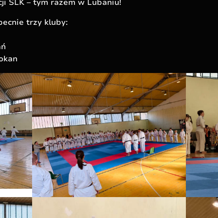
cji SLK – tym razem w Lubaniu!
ecnie trzy kluby:
ań
tokan