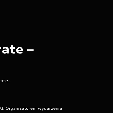
rate –
arate…
SLK). Organizatorem wydarzenia