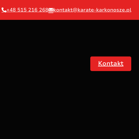
+48 515 216 268
kontakt@karate-karkonosze.pl
Kontakt