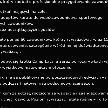
a, który zadbał o profesjonalne przygotowanie zawod
potkań mających na celu:
 adeptów karate do współzawodnictwa sportowego,
nych zawodników,
zez początkujących sędziów.
wzięło ponad 50 zawodników, którzy rywalizowali w aż 1
interesowanie, szczególnie wśród mniej doświadczonyc
ywalizacji.
był się krótki Camp kata, a zaraz po rozgrywkach wsz
 w wyjątkowo malowniczym otoczeniu.
iki nie są publikowane po poszczególnych edycjach – n
s podczas finałowej gali podsumowującej sezon.
ikom za udział, rodzicom za wsparcie i zaangażowani
i chęć rozwoju. Poziom rywalizacji stale rośnie – i o to