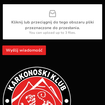
ł
n
ą
i
c
k
z
n
Kliknij lub przeciągnij do tego obszaru pliki
i
przeznaczone do przesłania.
k
You can upload up to 3 files.
Wyślij wiadomość